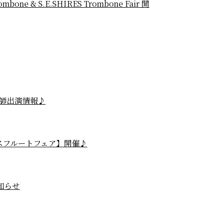
mbone & S.E.SHIRES Trombone Fair 開
師出演情報♪
ルタスフルートフェア】開催♪
お知らせ