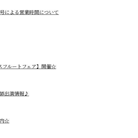
0号による営業時間について
アルタスフルートフェア】開催☆
師出演情報♪
内☆