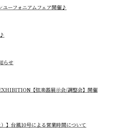
ィルソンユーフォニアムフェア開催♪
♪
お知らせ
LIN EXHIBITION【弦楽器展示会/調整会】開催
(土）】台風10号による営業時間について