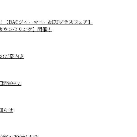
営業！【DACジャーマニー&EUブラスフェア】
カウンセリング】開催！
のご案内♪
E開催中♪
お知らせ
(金)～30(土)まで